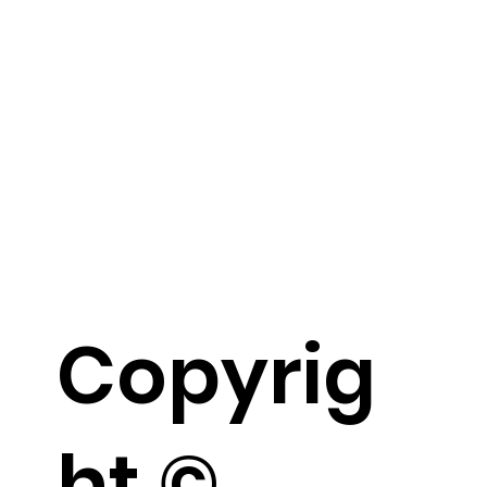
Copyrig
ht ©