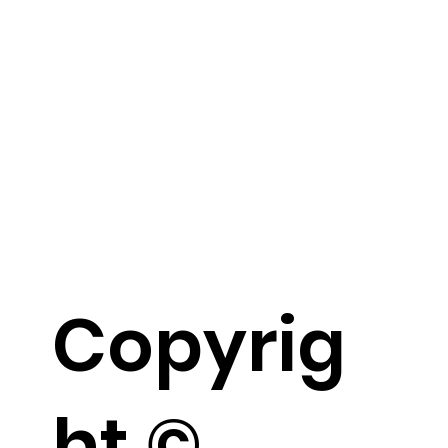
Copyrig
ht ©