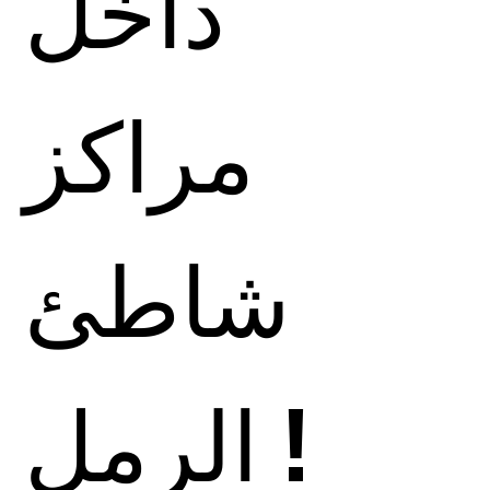
داخل
مراكز
شاطئ
الرمل !