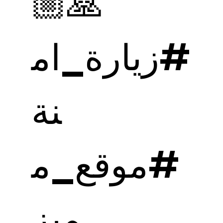
🙏🏼
#زيارة_ام
نة
#موقع_م
ميز