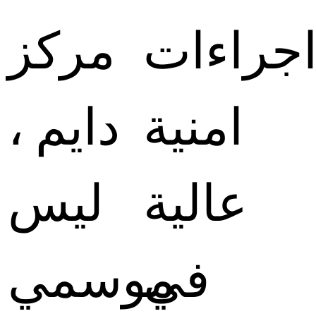
جراءات
مركز
امنية
دايم ،
عالية
ليس
في
موسمي