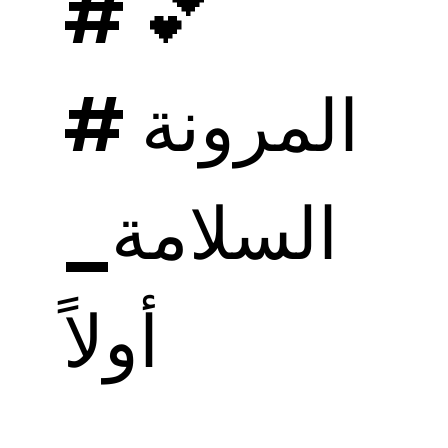
💕 #
المرونة #
السلامة_
أولاً