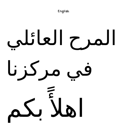
English
المرح العائلي
في مركزنا
اهلأً بكم