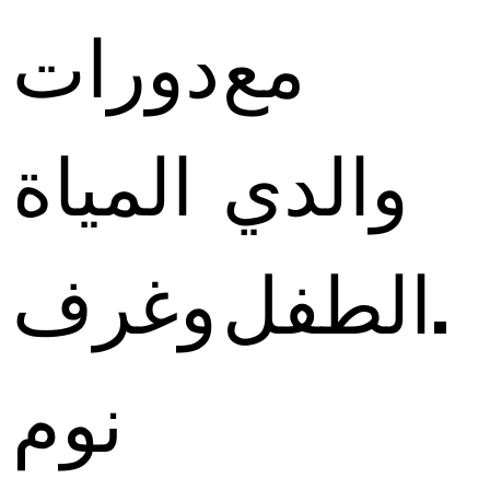
مع
دورات
والدي
المياة
الطفل.
وغرف
نوم