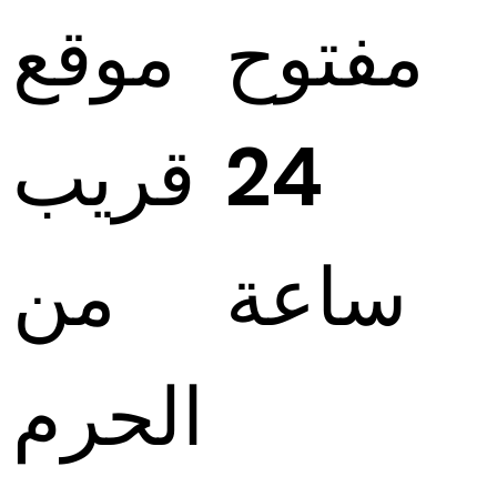
مفتوح
موقع
24
قريب
ساعة
من
الحرم