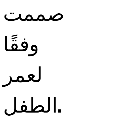
صممت
وفقًا
لعمر
الطفل.