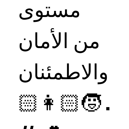
مستوى
من الأمان
والاطمئنان
. 🧒🏻👩🏻